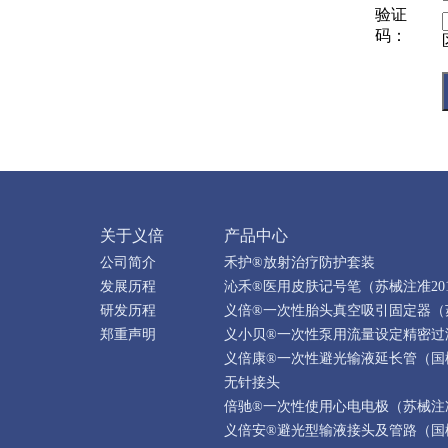
验证
码：
关于义倍
产品中心
公司简介
禾护®放射治疗防护套装
发展历程
沁禾®医用皮肤记号笔（苏械注准20192
研发历程
义倍®一次性胎头真空吸引固定器（苏械注
郑重声明
义小贝®一次性泵用流量设定精密过滤输
义倍康®一次性避光输液延长管（国械注准
无针接头
倍驰®一次性使用心电电极（苏械注准20
义倍安®避光型输液接头及管路（国械注准