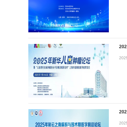
2
202
2
202